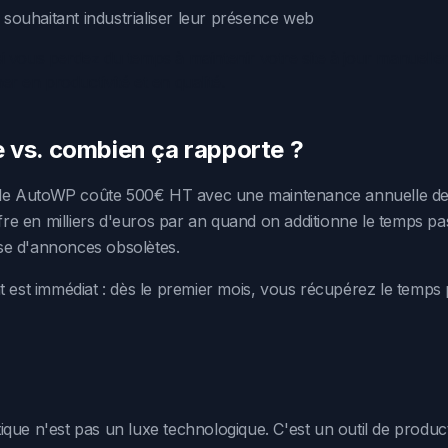
souhaitant industrialiser leur présence web
, si vous perdez du temps à maintenir votre site à jour manuell
r en productivité et en qualité.
 vs. combien ça rapporte ?
relle AutoWP coûte 500€ HT avec une maintenance annuelle de
ffre en milliers d'euros par an quand on additionne le temps pa
se d'annonces obsolètes.
t est immédiat : dès le premier mois, vous récupérez le temp
que n'est pas un luxe technologique. C'est un outil de producti