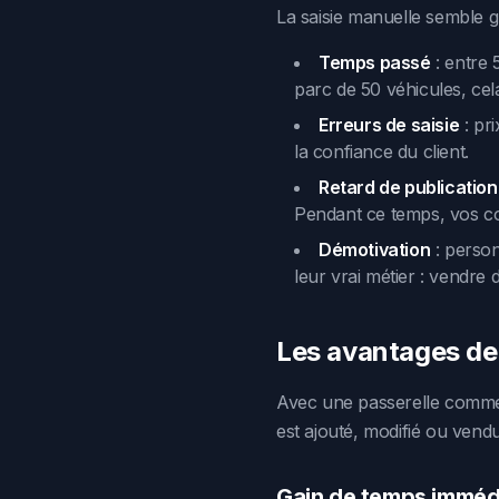
La saisie manuelle semble gr
Temps passé
: entre 
parc de 50 véhicules, cel
Erreurs de saisie
: pr
la confiance du client.
Retard de publication
Pendant ce temps, vos con
Démotivation
: person
leur vrai métier : vendre 
Les avantages de
Avec une passerelle comme A
est ajouté, modifié ou vend
Gain de temps imméd