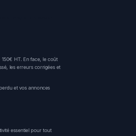
ement, la synchronisation
 150€ HT. En face, le coût
ssé, les erreurs corrigées et
s perdu et vos annonces
vité essentiel pour tout