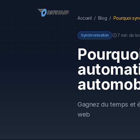
Accueil
/
Blog
/
7 min
de le
Synchronisation
Pourquo
automat
automob
Gagnez du temps et éli
web