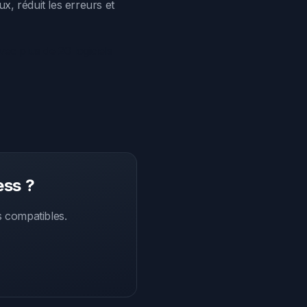
ux, réduit les erreurs et
c plus de 20 logiciels
ess ?
s compatibles.