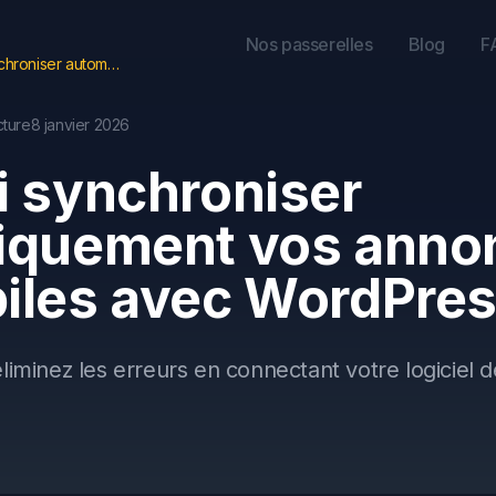
Nos passerelles
Blog
F
Pourquoi synchroniser automatiquement vos annonces automobiles avec WordPress
cture
8 janvier 2026
i synchroniser
iquement vos anno
iles avec WordPre
minez les erreurs en connectant votre logiciel de